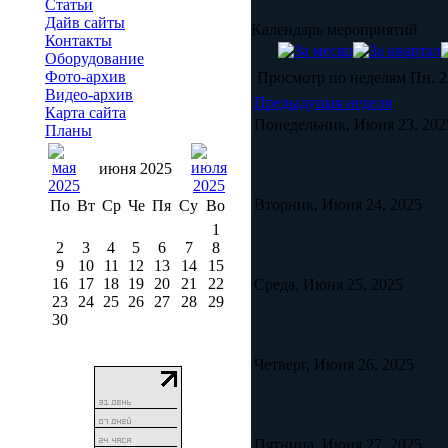
Статьи
Дайв сайты
Календарь мероприятий
Контакты
Оборудование
Фото-архив
Просмотр по неделям
Пн. 2
Видео-архив
Предыдущая неделя
Карта сайта
Понедельник, Июня 23, 202
Планы
июня 2025
Вторник, Июня 24, 2025
По
Вт
Ср
Че
Пя
Су
Во
1
2
3
4
5
6
7
8
9
10
11
12
13
14
15
16
17
18
19
20
21
22
Среда, Июня 25, 2025
23
24
25
26
27
28
29
30
Четверг, Июня 26, 2025
Пятница, Июня 27, 2025