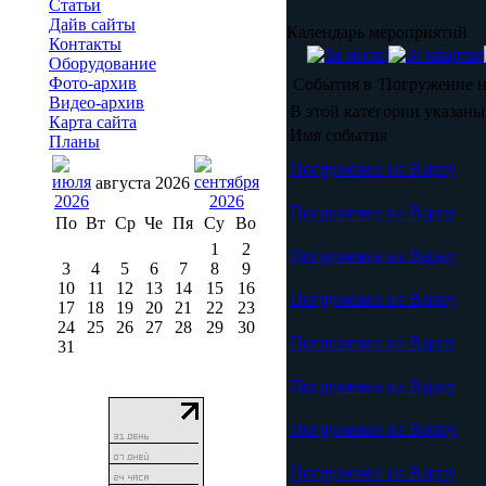
Статьи
Дайв сайты
Календарь мероприятий
Контакты
Оборудование
Фото-архив
События в 'Погружение н
Видео-архив
В этой категории указан
Карта сайта
Имя события
Планы
Погружение на Варну
августа 2026
Погружение на Варну
По
Вт
Ср
Че
Пя
Су
Во
1
2
Погружение на Варну
3
4
5
6
7
8
9
10
11
12
13
14
15
16
Погружение на Варну
17
18
19
20
21
22
23
24
25
26
27
28
29
30
Погружение на Варну
31
Погружение на Варну
Погружение на Варну.
Погружение на Варну