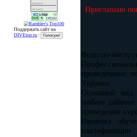
Приглашаю поп
Поддержать сайт на
DIVEtop.ru
:
Водолаз-инст
Профессиональн
проведенных п
Украина.
Основной вид
люблю дайвинг
проведения кур
Провожу обуче
квалификации 