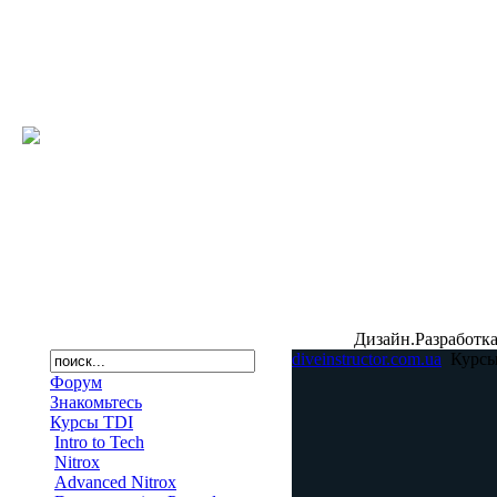
Дизайн.Разработка
diveinstructor.com.ua
Курсы
Форум
Знакомьтесь
Курсы TDI
Intro to Tech
Nitrox
Advanced Nitrox