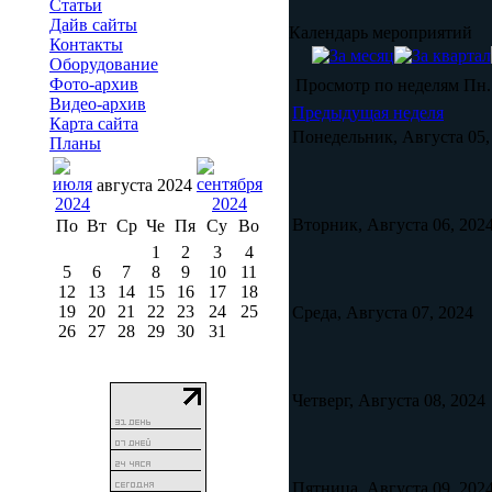
Статьи
Дайв сайты
Календарь мероприятий
Контакты
Оборудование
Фото-архив
Просмотр по неделям
Пн.
Видео-архив
Предыдущая неделя
Карта сайта
Понедельник, Августа 05,
Планы
августа 2024
Вторник, Августа 06, 202
По
Вт
Ср
Че
Пя
Су
Во
1
2
3
4
5
6
7
8
9
10
11
12
13
14
15
16
17
18
19
20
21
22
23
24
25
Среда, Августа 07, 2024
26
27
28
29
30
31
Четверг, Августа 08, 2024
Пятница, Августа 09, 202