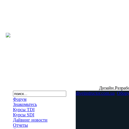
Дизайн.Разраб
diveinstructor.com.ua
Обору
Форум
Знакомьтесь
Курсы TDI
Курсы SDI
Дайвинг новости
Отчеты