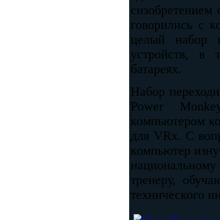
сизобретением 
говорились с к
целый набор 
устройств, в
батареях.
Набор переходн
Power Monke
компьютером ко
для VRx. С воп
компьютер изну
национальному
тренеру, обуча
технического ин