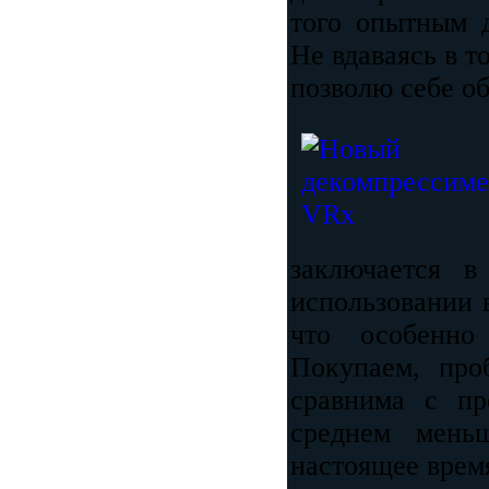
того опытным д
Не вдаваясь в т
позволю себе об
заключается в
использовании 
что особенно
Покупаем, про
сравнима с п
среднем мен
настоящее врем