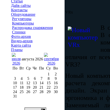
Статьи
Дайв сайты
Контакты
VRx
Оборудование
Регуляторы
Компьютеры
В 
Распродажа снаряжения
Спинки
В 
Фото-архив
Видео-архив
ко
Карта сайта
но
Планы
отличия от все
августа 2026
VR3?
По
Вт
Ср
Че
Пя
Су
Во
1
2
Новый компьют
3
4
5
6
7
8
9
расчета деко
10
11
12
13
14
15
16
17
18
19
20
21
22
23
дизайн. Экран
24
25
26
27
28
29
30
31
эргономика и ф
Заменяемый ли