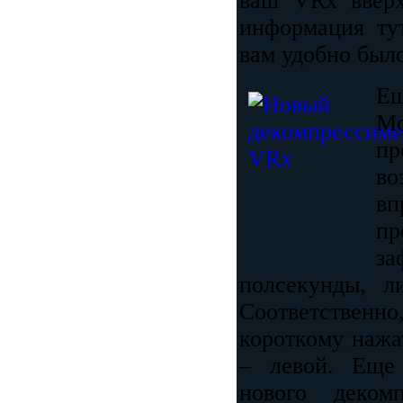
ваш VRx вверх
информация ту
вам удобно было
Ещ
Mo
пр
во
вп
п
за
полсекунды, л
Соответственн
короткому нажа
– левой. Еще
нового деком