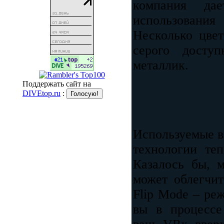
компания да
использовани
Несколько цве
серого досту
металлик.
Поддержать сайт на
DIVEtop.ru
:
Используемые в
технологии те
Казалось бы, м
может облегчи
Flip Mode – ре
вы в процессе