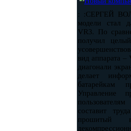
: :СЕРГЕЙ ВО
модели стал 
VR3. По сравн
получил целы
усовершенство
вид аппарата –
диагонали экра
делает инфо
батарейкам п
Управление п
пользователя
составит тру
прошитый 
декомпрессион