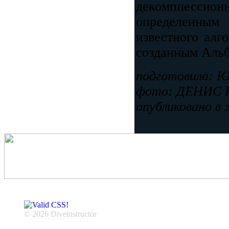
декомппессионн
определенным 
известного алг
созданным Альб
подготовила:
фото: ДЕНИС
опубликовано в
© 2026 Diveinstructor