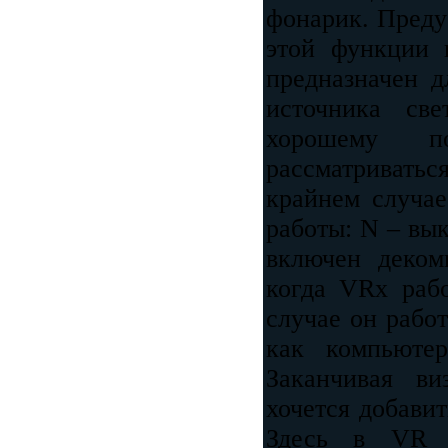
фонарик. Преду
этой функции 
предназначен д
источника св
хорошему п
рассматривать
крайнем случае
работы: N – вык
включен деком
когда VRx рабо
случае он работ
как компьюте
Заканчивая ви
хочется добавит
Здесь в VR T