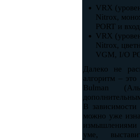
VRX (уровен
Nitrox, мон
PORT и вход
VRX (уровен
Nitrox, цве
VGM, I/O PO
Далеко не рас
алгоритм – это
Bulman (Аль
дополнительным
В зависимости
можно уже изна
измышлениями 
уме, выстав