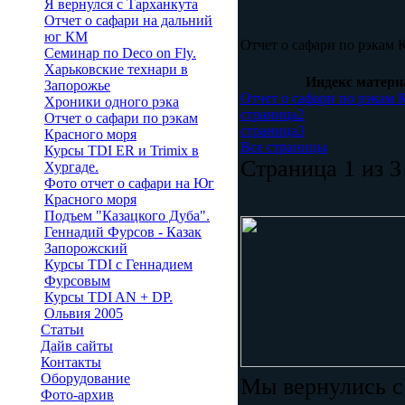
Я вернулся с Тарханкута
Отчет о сафари на дальний
юг КМ
Отчет о сафари по рэкам 
Семинар по Deco on Fly.
Харьковские технари в
Индекс матери
Запорожье
Отчет о сафари по рэкам 
Хроники одного рэка
страница2
Отчет о сафари по рэкам
страница3
Красного моря
Все страницы
Курсы TDI ER и Trimix в
Страница 1 из 3
Хургаде.
Фото отчет о сафари на Юг
Красного моря
Подъем "Казацкого Дуба".
Геннадий Фурсов - Казак
Запорожский
Курсы ТDI c Геннадием
Фурсовым
Курсы TDI AN + DP.
Ольвия 2005
Статьи
Дайв сайты
Контакты
Оборудование
Мы вернулись с
Фото-архив