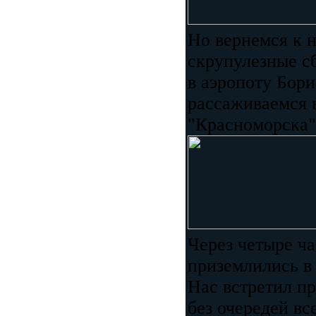
Но вернемся к н
скрупулезные с
в аэропоту Бор
рассаживаемся в
"Красноморска"
Через четыре ч
приземлились в
Нас встретил пр
без очередей вс