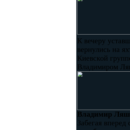
К вечеру устав
вернулись на ях
Киевской групп
Владимиром Ля
Владимир Ляш
Забегая вперед 