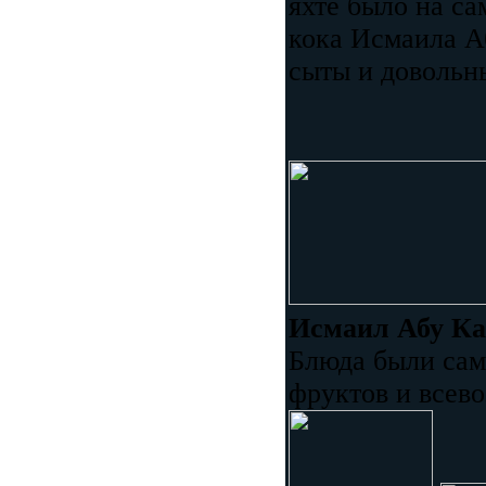
яхте было на с
кока Исмаила А
сыты и довольн
Исмаил Абу К
Блюда были сам
фруктов и всев