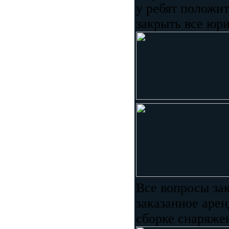
у ребят положи
закрыть все юр
Все вопросы за
заказанное аре
сборке снаряже