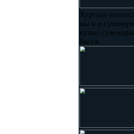
Хургада интенси
мы и в сувенирн
купил сувениры,
багаж.