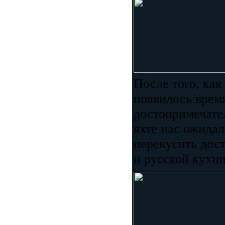
После того, как
появилось врем
достопримечател
яхте нас ожида
перекусить дос
и русской кухн