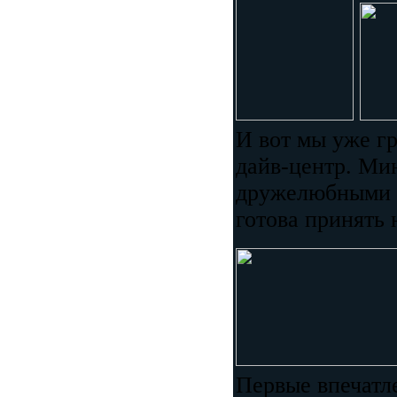
И вот мы уже гр
дайв-центр. Мин
дружелюбными у
готова принять 
Первые впечатле