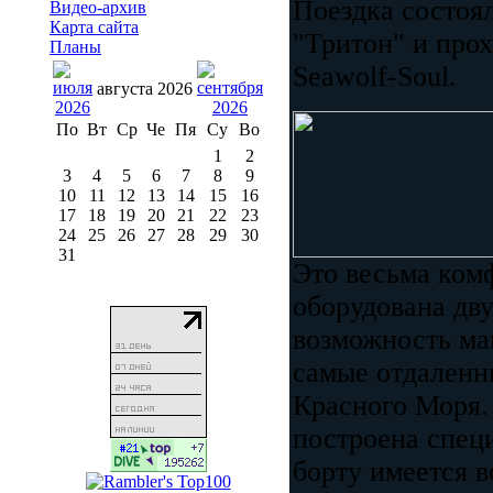
Поездка состоя
Видео-архив
Карта сайта
"Тритон" и прохо
Планы
Seawolf-Soul.
августа 2026
По
Вт
Ср
Че
Пя
Су
Во
1
2
3
4
5
6
7
8
9
10
11
12
13
14
15
16
17
18
19
20
21
22
23
24
25
26
27
28
29
30
31
Это весьма ком
оборудована дву
возможность ма
самые отдаленн
Красного Моря. 
построена спец
борту имеется 