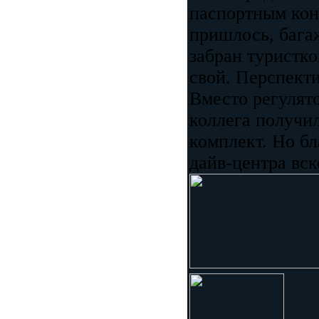
паспортным кон
пришлось, бага
забран туристко
свой. Перспекти
Вместо регулят
коллега получи
комплект. Но бл
дайв-центра вск