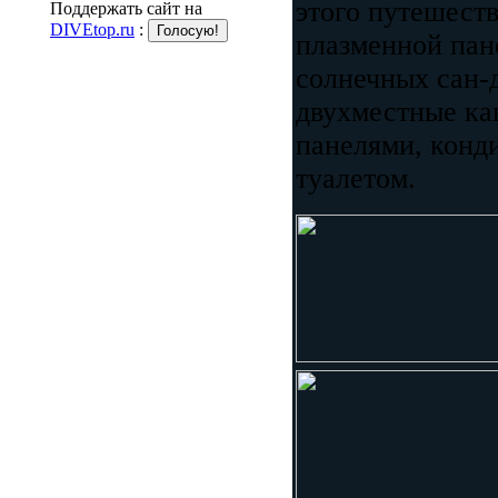
этого путешест
Поддержать сайт на
DIVEtop.ru
:
плазменной пан
солнечных сан-
двухместные к
панелями, конд
туалетом.