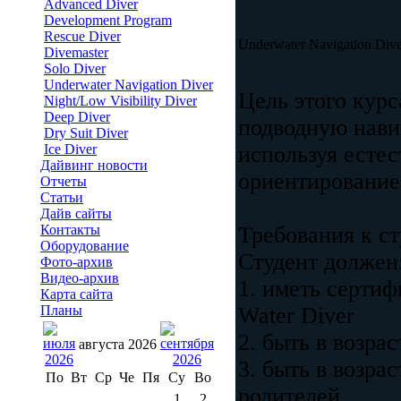
Advanced Diver
Development Program
Rescue Diver
Underwater Navigation Div
Divemaster
Solo Diver
Underwater Navigation Diver
Цель этого курс
Night/Low Visibility Diver
Deep Diver
подводную нави
Dry Suit Diver
Ice Diver
используя естес
Дайвинг новости
ориентирование
Отчеты
Статьи
Дайв сайты
Контакты
Требования к ст
Оборудование
Студент должен
Фото-архив
Видео-архив
1. иметь сертиф
Карта сайта
Планы
Water Diver
2. быть в возра
августа 2026
3. быть в возра
По
Вт
Ср
Че
Пя
Су
Во
родителей.
1
2