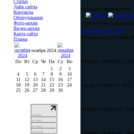
Статьи
Дайв сайты
Календарь мероприятий
Контакты
Оборудование
Фото-архив
Просмотр по неделям
Пн
Видео-архив
Предыдущая неделя
Карта сайта
Понедельник, Октября 28
Планы
ноября 2024
Вторник, Октября 29, 20
По
Вт
Ср
Че
Пя
Су
Во
1
2
3
4
5
6
7
8
9
10
11
12
13
14
15
16
17
18
19
20
21
22
23
24
Среда, Октября 30, 2024
25
26
27
28
29
30
Четверг, Октября 31, 202
Пятница, Ноября 01, 202