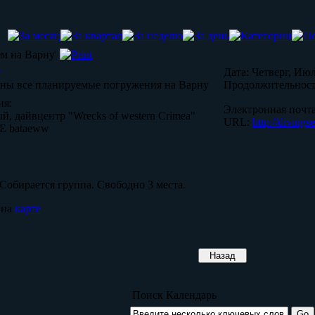
м на Варну'
у
Дата:
Четверг, Июля
аны все планируемые погружения на Варну
Продолжительност
ия:
Электронная почта
й, дайвцентр "Wrecks of western Crimea"
URL:
http://divings
E bataeww
Собирается группа. Свободно 3 места.
 на
карте
Поиск Календарь