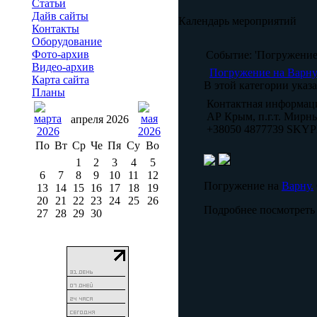
Статьи
Дайв сайты
Календарь мероприятий
Контакты
Оборудование
Фото-архив
Событие: 'Погружение
Видео-архив
Погружение на Варн
Карта сайта
В этой категории указ
Планы
Контактная информац
АР Крым, п.г.т. Мирны
апреля 2026
+38050 4877739 SKYP
По
Вт
Ср
Че
Пя
Су
Во
1
2
3
4
5
6
7
8
9
10
11
12
Погружение на
Варну.
13
14
15
16
17
18
19
20
21
22
23
24
25
26
Подробнее посмотреть
27
28
29
30