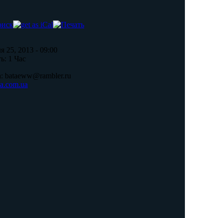
 25, 2013 - 09:00
ь:
1 Час
:
bataeww@rambler.ru
ea.com.ua