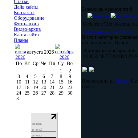
Статьи
Дайв сайты
Календарь мероприятий
Контакты
Оборудование
Фото-архив
Событие: 'Погружение на
Видео-архив
Погружение на Варну
Карта сайта
В этой категории указаны
Планы
погружения на Варну
Контактная информация:
августа 2026
+38050 4877739 SKYPE b
По
Вт
Ср
Че
Пя
Су
Во
1
2
3
4
5
6
7
8
9
Погружение на
Варну
. Св
10
11
12
13
14
15
16
Diver.
17
18
19
20
21
22
23
24
25
26
27
28
29
30
31