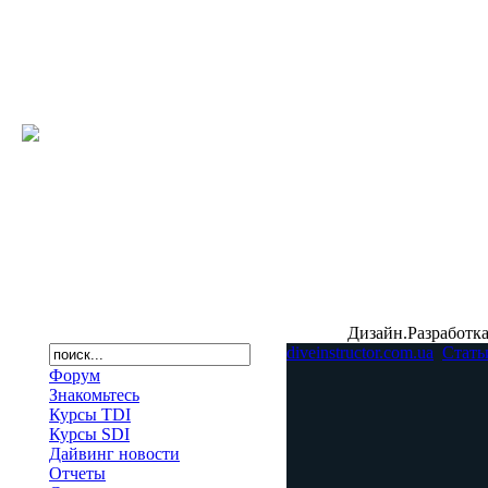
Дизайн.Разработка
diveinstructor.com.ua
Стать
Форум
Знакомьтесь
Курсы TDI
Курсы SDI
Дайвинг новости
Отчеты