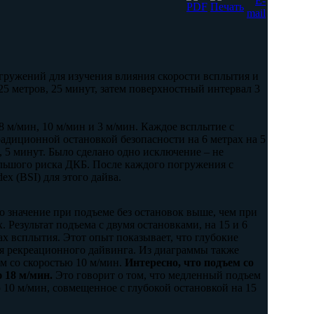
гружений для изучения влияния скорости всплытия и
5 метров, 25 минут, затем поверхностный интервал 3
 м/мин, 10 м/мин и 3 м/мин. Каждое всплытие с
адиционной остановкой безопасности на 6 метрах на 5
, 5 минут. Было сделано одно исключение – не
ольшого риска ДКБ. После каждого погружения с
 (BSI) для этого дайва.
о значение при подъеме без остановок выше, чем при
. Результат подъема с двумя остановками, на 15 и 6
ах всплытия. Этот опыт показывает, что глубокие
я рекреационного дайвинга. Из диаграммы также
м со скоростью 10 м/мин.
Интересно, что подъем со
ю 18 м/мин.
Это говорит о том, что медленный подъем
 10 м/мин, совмещенное с глубокой остановкой на 15