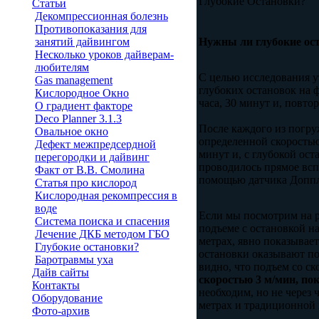
Глубокие Остановки?
Статьи
Декомпрессионная болезнь
Противопоказания для
занятий дайвингом
Нужны ли глубокие ос
Несколько уроков дайверам-
любителям
С целью исследования у
Gas management
глубоких остановок на 
Кислородное Окно
часа, 30 минут и, повто
O градиент факторе
Deco Planner 3.1.3
После каждого из погру
Овальное окно
определенной скоростью
Дефект межпредсердной
минут и, с глубокой ост
перегородки и дайвинг
проводилось прямое всп
Факт от В.В. Смолина
помощью датчика Доппле
Статья про кислород
Кислородная рекомпрессия в
воде
Если мы посмотрим на ре
Система поиска и спасения
подъеме с остановкой на
Лечение ДКБ методом ГБО
метрах, явно показывает
Глубокие остановки?
остановки оказывают по
Баротравмы уха
видно, что подъем со с
Дайв сайты
скоростью 3 м/мин, по
Контакты
необходим, но не через
Оборудование
метрах и традиционной 
Фото-архив