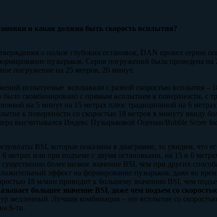
тановки и какая должна быть скорость всплытия?
тверждения о пользе глубоких остановок, DAN провел серию по
формирование пузырьков. Серия погружений была проведена на 2
рное погружение на 25 метров, 20 минут.
жений испытуемые всплывали с разной скоростью всплытия – 18
 было скомбинировано с прямым всплытием к поверхности, с тр
ановкой на 5 минут на 15 метрах плюс традиционной на 6 метрах
лытие к поверхности со скоростью 18 метров в минуту ввиду б
ра высчитывался Индекс Пузырьковой Оценки/Bubble Score Index
зультаты BSI, которые показаны в диаграмме, то увидим, что ег
 6 метрах или при подъеме с двумя остановками, на 15 и 6 метрах
 существенно более низкое значение BSI, чем при других способ
ложительный эффект на формирование пузырьков, даже во врем
коростью 18 м/мин приводит к большему значению BSI, чем подъе
казывает большее значение
BSI, даже чем подъем со скорость
 чур медленный. Лучшая комбинация – это всплытие со скоростью
на 6-ти.