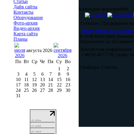
Статьи
Дайв сайты
Календарь мероприятий
Контакты
Оборудование
Фото-архив
Событие: 'Погружение на
Видео-архив
Погружение на Цесареви
Карта сайта
В этой категории указаны
Планы
погружения на Цесаревич
Контактная информация:
августа 2026
+38050 4877739; скайп: b
По
Вт
Ср
Че
Пя
Су
Во
Свободно 2 места.
1
2
3
4
5
6
7
8
9
10
11
12
13
14
15
16
17
18
19
20
21
22
23
24
25
26
27
28
29
30
31