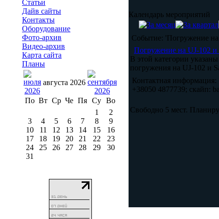
Статьи
Дайв сайты
Календарь мероприятий
Контакты
Оборудование
Фото-архив
Событие: 'Погружение на
Видео-архив
Погружение на UJ-102 и 
Карта сайта
В этой категории указаны
Планы
погружения на UJ-102 и S
Контактная информация:
августа 2026
+38050 4877739; скайп: b
По
Вт
Ср
Че
Пя
Су
Во
Свободно 5 мест. Планиру
1
2
3
4
5
6
7
8
9
10
11
12
13
14
15
16
17
18
19
20
21
22
23
24
25
26
27
28
29
30
31