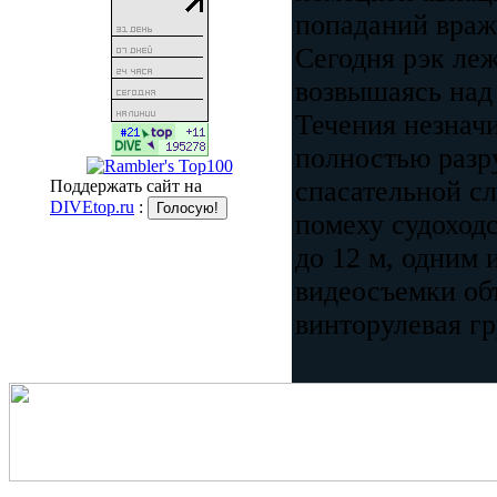
попаданий враж
Сегодня рэк леж
возвышаясь над 
Течения незнач
полностью разр
спасательной с
Поддержать сайт на
DIVEtop.ru
:
помеху судоходс
до 12 м, одним 
видеосъемки об
винторулевая гр