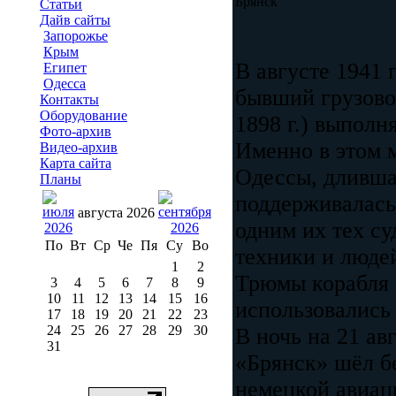
Брянск
Статьи
Дайв сайты
Запорожье
Крым
В августе 1941 
Египет
Одесса
бывший грузово
Контакты
Оборудование
1898 г.) выпол
Фото-архив
Именно в этом 
Видео-архив
Карта сайта
Одессы, дливша
Планы
поддерживалась
августа 2026
одним их тех су
По
Вт
Ср
Че
Пя
Су
Во
техники и людей
1
2
Трюмы корабля 
3
4
5
6
7
8
9
10
11
12
13
14
15
16
использовались 
17
18
19
20
21
22
23
24
25
26
27
28
29
30
В ночь на 21 ав
31
«Брянск» шёл бе
немецкой авиац