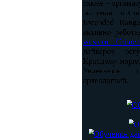
также - органи
включая техни
Extended Rang
активно работ
western Crimea
дайверов рег
Красному морю
Увлекаюсь п
археологией.