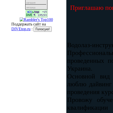
Приглашаю поп
Поддержать сайт на
DIVEtop.ru
:
Водолаз-инст
Профессиональн
проведенных п
Украина.
Основной вид
люблю дайвинг
проведения кур
Провожу обуче
квалификации 