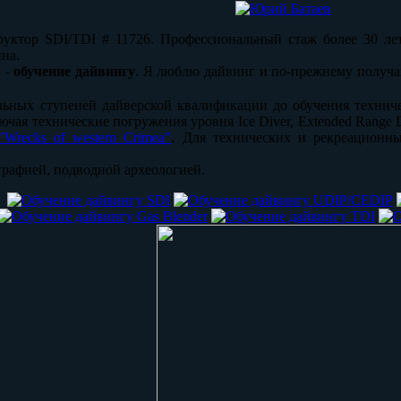
руктор SDI/TDI # 11726. Профессиональный стаж более 30 ле
на.
 -
обучение дайвингу
. Я люблю дайвинг и по-прежнему получаю
льных ступеней дайверской квалификации до обучения техниче
ючая технические погружения уровня Ice Diver, Extended Range D
"Wrecks of western Crimea"
. Для технических и рекреационны
рафией, подводной археологией.