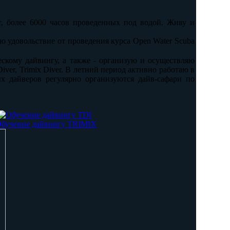
т, более 6000 часов проведенных под водой. Живу и
 удовольствие от проведения курса Open Water Scuba
скому дайвингу, а также - организую и осуществляю
iver, Trimix Diver. В летний период активно работаю в
х дайверов регулярно организуются дайв-сафари по