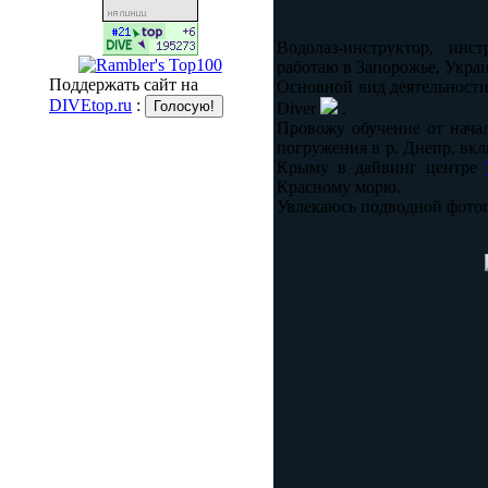
Водолаз-инструктор, инст
работаю в Запорожье, Украи
Поддержать сайт на
Основной вид деятельности
DIVEtop.ru
:
Diver
.
Провожу обучение от нача
погружения в р. Днепр, вкл
Крыму в дайвинг центре
Красному морю.
Увлекаюсь подводной фотог