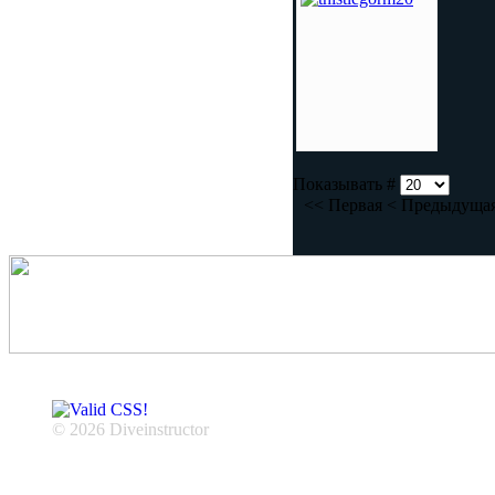
Показывать #
<<
Первая
<
Предыдуща
© 2026 Diveinstructor