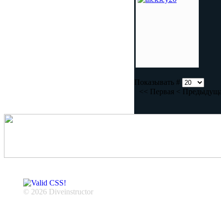
Показывать #
<<
Первая
<
Предыдущ
© 2026 Diveinstructor