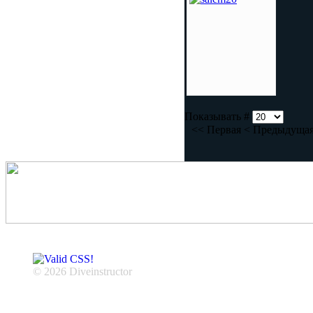
Показывать #
<<
Первая
<
Предыдуща
© 2026 Diveinstructor