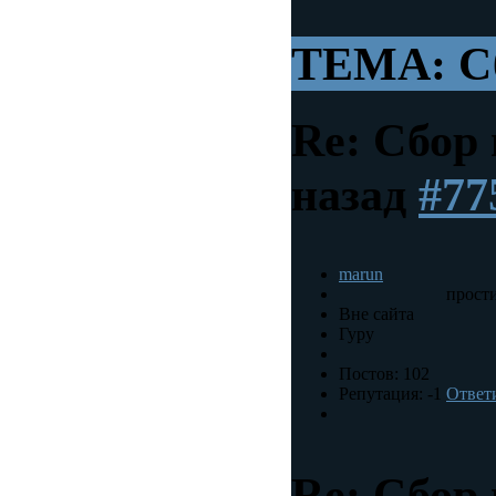
ТЕМА: С
Re: Сбор
назад
#77
marun
прости
Вне сайта
Гуру
Постов: 102
Репутация: -1
Ответ
Re: Сбор