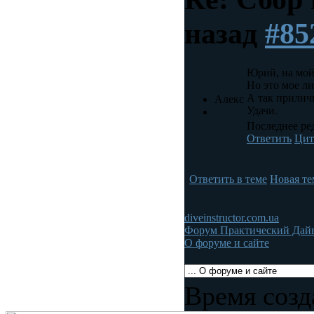
назад
#85
Юрий, на мой
Но это мое л
А так прилич
Алекс
Удачи.
Последнее ред
Ответить
Цит
Ответить в теме
Новая те
diveinstructor.com.ua
Форум Практический Дай
О форуме и сайте
Время созд