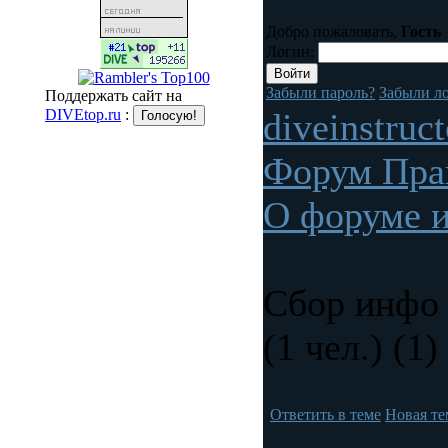
Добро пожаловать,
Гость
Логин:
Забыли пароль?
Забыли л
Поддержать сайт на
DIVEtop.ru
:
diveinstruc
Форум Пра
О форуме и
Сбор инфо
(1 чел.) (1)
Ответить в теме
Новая те