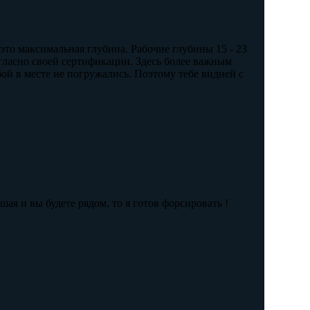
это максимальная глубина. Рабочие глубины 15 - 23
гласно своей сертификации. Здесь более важным
бой в месте не погружались. Поэтому тебе видней с
ая и вы будете рядом, то я готов форсировать !