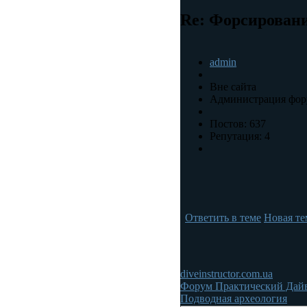
Re: Форсировани
admin
Вне сайта
Администрация фор
Постов: 637
Репутация: 4
Ответить в теме
Новая те
diveinstructor.com.ua
Форум Практический Дай
Подводная археология