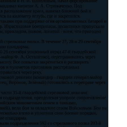
евахиным и Н. И. Шишловым, начал форсирование
мандовал капитан А. А. Стрижаченко. Под
 в расположение врага, навязал ближний бой и
ся на километр вглубь, где и закрепился.
атаками при поддержке огня артминометных батарей и
епр. Израсходовав боеприпасы, десантники пропускали
, прикладом, ножом, лопатой - всем, что пригодно
й стрелковые полки. В течение 27, 28 и 29 сентября
нию плацдарма.
0 26 сентября усиленный отряд 47-й гвардейской
л-майор Ф. А. Осташенко), переправившись через
высоту. Все попытки закрепиться и расширить
тов и пулеметов противник расстреливал
правиться через реку.
трелковой дивизии (командир - гвардии генерал-майор
ец, Воронов, Зеленый) готовились к переправе через
я части 35-й гвардейской стрелковой дивизии
ся подразделения, преодолевая упорное сопротивление
ерийским минометным огнем и танками,
зией), вели бои за овладение селом Войсковым. Бои на
несколько влево и уплотнив свои боевые порядки,
ие плацдарма.
вали подразделения 592-го стрелкового полка 203-й