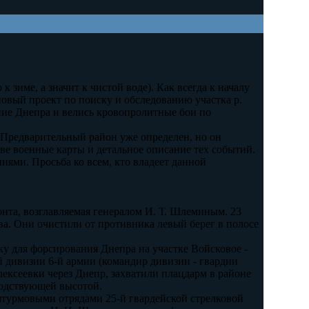
 зиме, а значит к чистой воде). Как всегда к началу
новый проект по поиску и обследованию участка р.
ние Днепра и велись кровопролитные бои по
. Предварительный район уже определен, но он
ве военные карты и детальное описание тех событий.
ями. Просьба ко всем, кто владеет данной
онта, возглавляемая генералом И. Т. Шлеминым. 23
ва. Они очистили от противника левый берег в полосе
вку для форсирования Днепра на участке Войсковое -
ой дивизии 6-й армии (командир дивизии - гвардии
лексеевки через Днепр, захватили плацдарм в районе
подствующей высотой.
штурмовыми отрядами 25-й гвардейской стрелковой