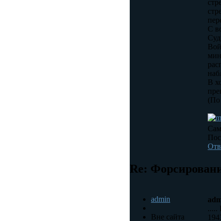
стр
стр
пер
С в
Суд
Вой
мин
рас
наб
В х
пре
(По
Сам
Пос
Отв
Re: Форсировани
admin
adm
...
Вне сайта
194