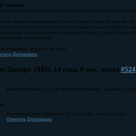
gG написал:
ие глубины в местах форсирования с моим опытом это возможно
ласно лоции, максимальная глубина в р-не поиска 26 метров. Но 
ра. Соответственно глубину для погружений можно выбирать со
тором будет наличие опыта погружений в реке. А в реке мы с то
им опытом это возможно?
ое страшное - знать, но не мочь.
етить
Цитировать
е Днепра 1943г.
14 года, 8 мес. назад
#524
Конечно возможно. Если течение небольшое , видемость харош
уме
Последнее редактирование: 14 года, 8 мес. назад от SergG.
Ответить
Цитировать