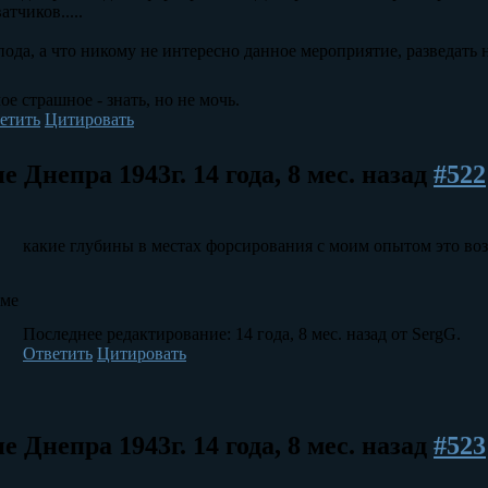
атчиков.....
пода, а что никому не интересно данное мероприятие, разведать 
ое страшное - знать, но не мочь.
етить
Цитировать
е Днепра 1943г.
14 года, 8 мес. назад
#522
какие глубины в местах форсирования с моим опытом это в
уме
Последнее редактирование: 14 года, 8 мес. назад от SergG.
Ответить
Цитировать
е Днепра 1943г.
14 года, 8 мес. назад
#523