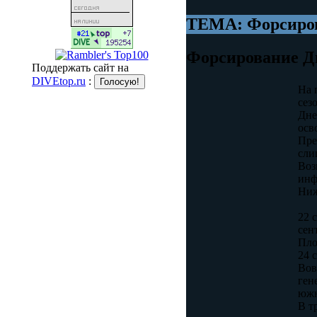
ТЕМА: Форсиров
Форсирование Дн
Поддержать сайт на
DIVEtop.ru
:
На 
сез
Дне
осв
Пре
сли
Воз
инф
Ниж
22 
сен
Пло
24 
Вов
ген
южн
В т