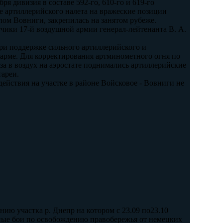
ря дивизия в составе 592-го, 610-го и 619-го
ле артиллерийского налета на вражеские позиции
лом Вовниги, закрепилась на занятом рубеже.
чики 17-й воздушной армии генерал-лейтенанта В. А.
ри поддержке сильного артиллерийского и
дарме. Для корректирования артминометного огня по
за в воздух на аэростате поднимались артиллерийские
тареи.
ействия на участке в районе Войсковое - Вовниги не
нию участка р. Днепр на котором с 23.09 по23.10
ные бои по освобождению правобережья от немецких