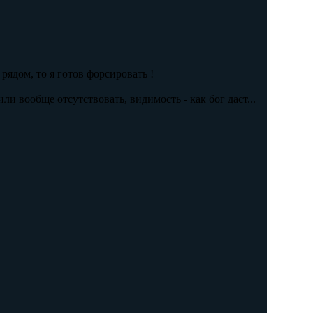
 рядом, то я готов форсировать !
ли вообще отсутствовать, видимость - как бог даст...