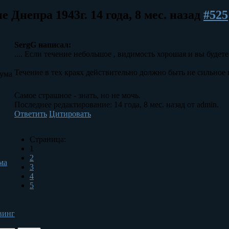
е Днепра 1943г.
14 года, 8 мес. назад
#525
SergG написал:
.... Если течение небольшое , видимость хорошая и вы будете
Течение в тех краях действительно должно быть не сильное и
ума
Самое страшное - знать, но не мочь.
Последнее редактирование: 14 года, 8 мес. назад от admin.
Ответить
Цитировать
Страница:
1
2
ма
3
4
5
винг