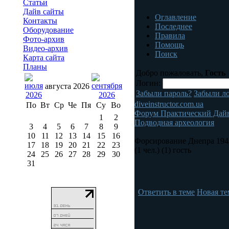
Статьи
Дайв сайты
Оглавление
Контакты
Последнее
Оборудование
Правила
Фото-архив
Помощь
Видео-архив
Поиск
Карта сайта
Планы
Добро пожаловать,
Гость
Логин:
августа 2026
Забыли пароль?
Забыли л
diveinstructor.com.ua
По
Вт
Ср
Че
Пя
Су
Во
Форум Практический Дай
1
2
Подводная археология
3
4
5
6
7
8
9
10
11
12
13
14
15
16
Форсирование Днепра 194
17
18
19
20
21
22
23
(1 чел.) (1) гость
24
25
26
27
28
29
30
31
Ответить в теме
Новая те