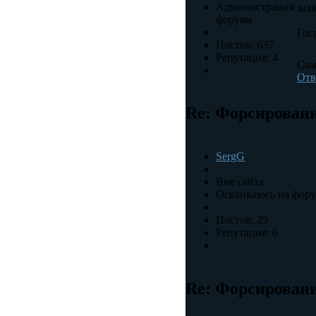
Администрация
захв
форума
Гос
Постов: 637
Репутация: 4
Сам
Отв
Re: Форсировани
SergG
Вне сайта
Осваиваюсь на фор
Постов: 25
Репутация: 0
Re: Форсировани