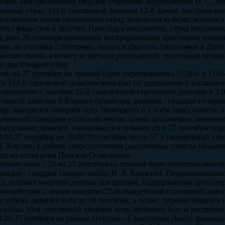
изии, возглавляемыми гвардии старшими лейтенантами В. С. З
антный отряд 333-й стрелковой дивизии 12-й армии, которым ко
сточенным огнем противника отряд зацепился за берег, ворвался
атил фашистов в бегство. Преследуя неприятеля, отряд продвинул
ь день 26 сентября противник беспрерывными яростными контр
ков, не считаясь с потерями, пытался сбросить смельчаков в Дн
жеские танки, а пехоту встречали рукопашной, уничтожая штыком
о для ближнего боя.
очь на 27 сентября на правый берег переправились 1120-й и 1116-
ти 333-й стрелковой дивизии вели бои по удержанию и расшире
овременно с частями 25-й гвардейской стрелковой дивизии в 3.0
елковой дивизии 6-й армии (командир дивизии - гвардии генера
пр, высадился севернее села Звонецкого и с боем занял южную 
ваченный плацдарм успеха не имели: огнем артиллерии, миноме
разделения дивизии, пытавшиеся в течение 26 и 27 сентября пере
0.00 27 сентября до 20.00 29 сентября части 57-й гвардейской с
П. Карнов) в районе сосредоточения (населенные пункты Ненасыт
пр из устья реки Плоская Осокоровка.
ечение ночи с 26 на 27 сентября на правый берег переправляютс
мандир - гвардии генерал-майор И. Я. Кулагин). Переправившие
га, отбивая многочисленные контратаки, поддержанные артилл
имодействуя с левым соседом (25-й гвардейской стрелковой диви
м рубеже дивизия вела до 30 сентября, а позже, переместившись 
рдейцы 35-й стрелковой дивизии вели активные бои за расширен
4.00 27 сентября из района Петрово - Свистуново Днепр форсиро