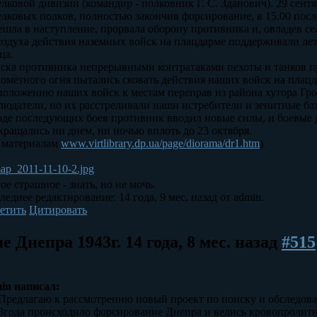
елковой дивизии (командир - полковник Г. С. Зданович). 29 сентяб
елковых полков, полностью закончив форсирование, в 15.00 пос
ешла в наступление, прорвала оборону противника и, овладев се
оздуха действия наземных войск на плацдарме поддерживали лет
ца.
ска противника непрерывными контратаками пехоты и танков п
ометного огня пытались сковать действия наших войск на плац
положению наших войск к местам переправ из района хутора Гро
людатели, но их расстреливали наши истребители и зенитные ба
оде последующих боев противник вводил новые силы, и боевые д
кращались ни днем, ни ночью вплоть до 23 октября.
 материалам
www.virtlibrary.dp.ua/page/diorama/dr1.htm
)
ое страшное - знать, но не мочь.
леднее редактирование: 14 года, 9 мес. назад от admin.
етить
Цитировать
е Днепра 1943г.
14 года, 8 мес. назад
#515
in написал:
.. Предлагаю к рассмотрению новый проект по поиску и обследова
3года происходило форсирование Днепра и велись кровопролит