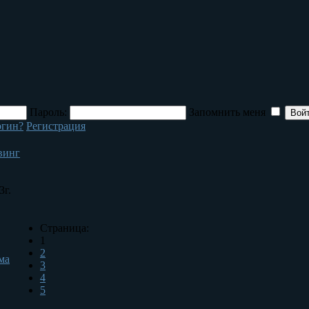
Пароль:
Запомнить меня
огин?
Регистрация
винг
3г.
Страница:
1
2
ма
3
4
5