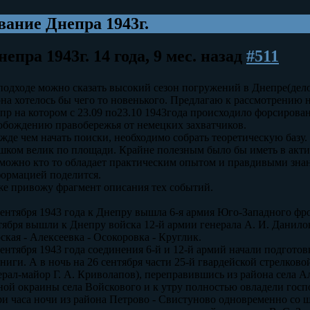
ание Днепра 1943г.
епра 1943г.
14 года, 9 мес. назад
#511
подходе можно сказать высокий сезон погружений в Днепре(дело к
она хотелось бы чего то новенького. Предлагаю к рассмотрению 
пр на котором с 23.09 по23.10 1943года происходило форсирова
обождению правобережья от немецких захватчиков.
жде чем начать поиски, необходимо собрать теоретическую базу
шком велик по площади. Крайне полезным было бы иметь в акти
можно кто то обладает практическим опытом и правдивыми знани
ормацией поделится.
е привожу фрагмент описания тех событий.
сентября 1943 года к Днепру вышла 6-я армия Юго-Западного фр
тября вышли к Днепру войска 12-й армии генерала А. И. Данило
ская - Алексеевка - Осокоровка - Круглик.
сентября 1943 года соединения 6-й и 12-й армий начали подгото
ниги. А в ночь на 26 сентября части 25-й гвардейской стрелков
ерал-майор Г. А. Криволапов), переправившись из района села А
ой окраины села Войскового и к утру полностью овладели гос
ри часа ночи из района Петрово - Свистуново одновременно со 