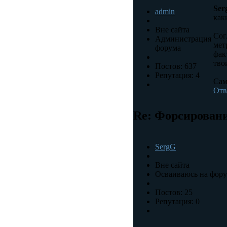
Ser
admin
как
Вне сайта
Сог
Администрация
мет
форума
фак
тво
Постов: 637
Репутация: 4
Сам
Отв
Re: Форсировани
SergG
Вне сайта
Осваиваюсь на фор
Постов: 25
Репутация: 0