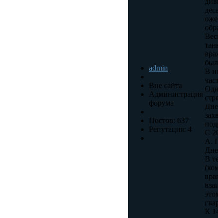
див
дес
оже
обр
Вес
тан
вра
был
admin
В н
час
Вне сайта
Одн
Администрация
стр
форума
Дне
зах
Постов: 637
под
Репутация: 4
С 2
А. 
Дне
В т
(ко
вра
вза
это
гва
К 1