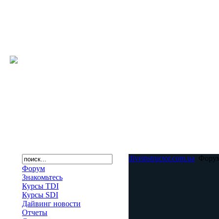
diveinstructor.com.ua
Фору
Форум
Знакомьтесь
Курсы TDI
Курсы SDI
Дайвинг новости
Отчеты