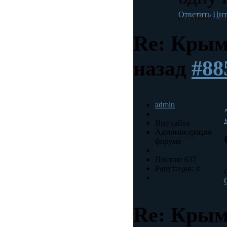
Ответить
Цит
Re: Крым
назад
#88
admin
Вне сайта
Администрация
форума
Постов: 637
Репутация: 4
Re: Крым