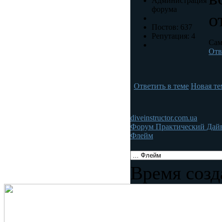
Администрация
форума
о
Постов: 637
Репутация: 4
Сам
Отв
Ответить в теме
Новая те
diveinstructor.com.ua
Форум Практический Дай
Флейм
Время созд