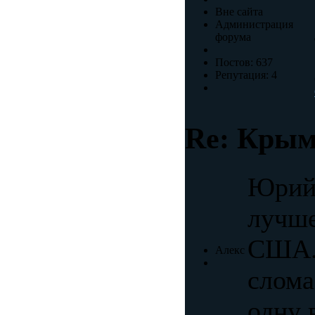
Вне сайта
Администрация
форума
Постов: 637
Репутация: 4
Re: Крым
Юрий,
лучше
США. 
Алекс
слома
одну 