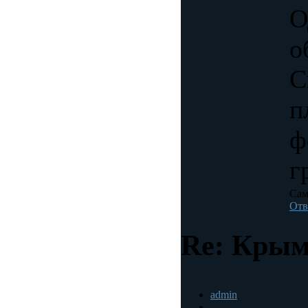
О
о
С
п
ф
г
Сам
Отв
Re: Крым
admin