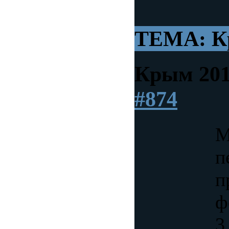
ТЕМА: К
Крым 20
#874
М
п
п
ф
3