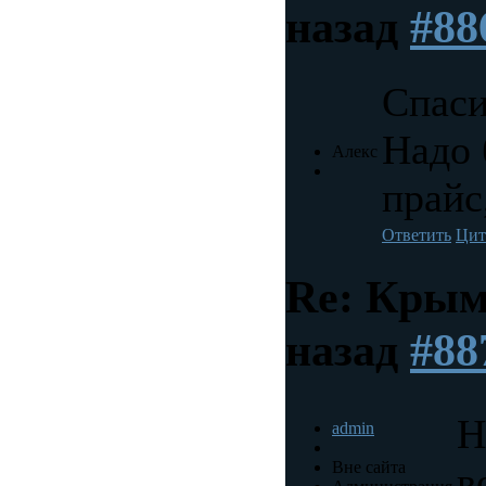
назад
#88
Спаси
Надо 
Алекс
прайс
Ответить
Цит
Re: Крым
назад
#88
Н
admin
Вне сайта
в