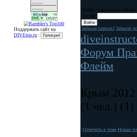
Добро пожаловать,
Гость
Логин:
Забыли пароль?
Забыли л
Поддержать сайт на
DIVEtop.ru
:
diveinstruc
Форум Пра
Флейм
Крым 2012
(1 чел.) (1)
Ответить в теме
Новая те