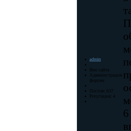
т
П
о
м
п
admin
Вне сайта
п
Администрация
форума
о
Постов: 637
Репутация: 4
м
6
в