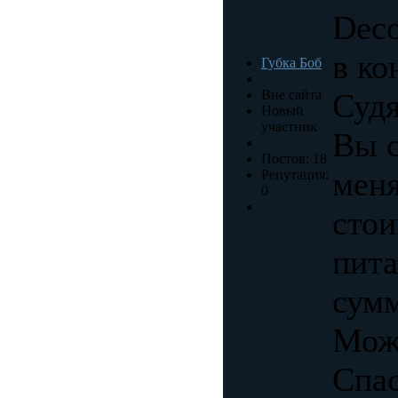
Deco
в ко
Губка Боб
Вне сайта
Судя
Новый
участник
Вы с
Постов: 18
меня
Репутация:
0
стои
пита
сумм
Мож
Спас