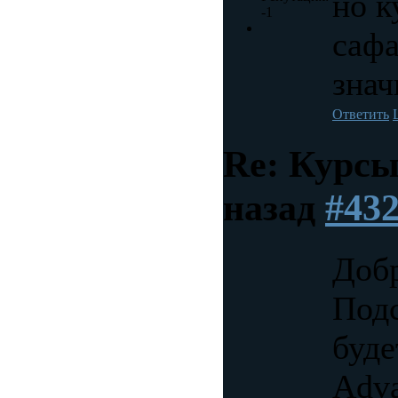
но к
-1
сафа
знач
Ответить
Re: Курс
назад
#43
Добр
Подс
буде
Adva