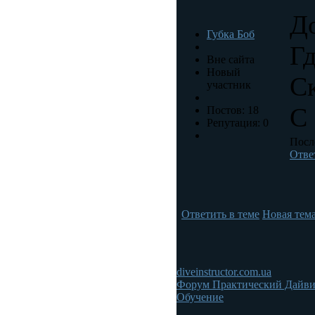
Д
Губка Боб
Гд
Вне сайта
Новый
Ск
участник
С
Постов: 18
Репутация: 0
После
Отве
Ответить в теме
Новая тем
diveinstructor.com.ua
Форум Практический Дайв
Обучение