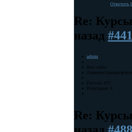
Ответить
Re: Курс
назад
#44
admin
Вне сайта
Администрация фору
Постов: 637
Репутация: 4
Re: Курс
назад
#48