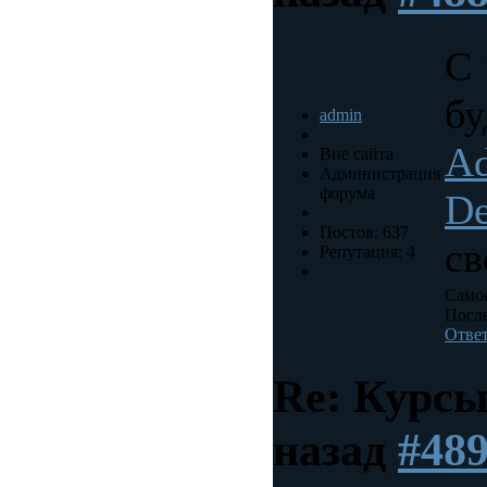
С 
бу
admin
Ad
Вне сайта
Администрация
форума
De
Постов: 637
св
Репутация: 4
Самое
После
Отве
Re: Курс
назад
#48