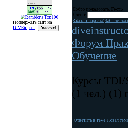
Добро пожаловать,
Гость
Логин:
Забыли пароль?
Забыли лог
Поддержать сайт на
diveinstruct
DIVEtop.ru
:
Форум Прак
Обучение
Курсы TDI/
(1 чел.) (1) 
Ответить в теме
Новая тем