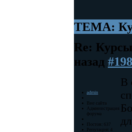
ТЕМА: Ку
Re: Курс
назад
#19
В
сп
admin
Вне сайта
Бо
Администрация
форума
дл
Постов: 637
Репутация: 4