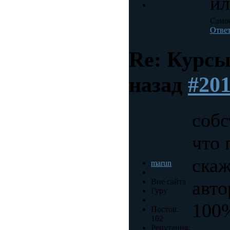
ил
Самое
Отве
Re: Курс
назад
#20
собс
что 
скаж
marun
Вне сайта
авто
Гуру
100%
Постов:
102
Репутация: