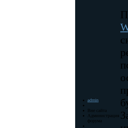
П
W
с
р
п
о
п
б
admin
Вне сайта
З
Администрация
форума
и