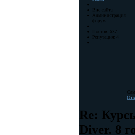
Вне сайта
Администрация
форума
Постов: 637
Репутация: 4
Сам
Отв
Re: Курс
Diver.
8 г