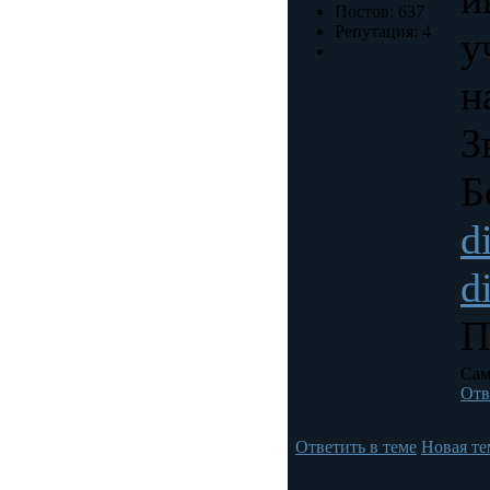
Постов: 637
Репутация: 4
у
н
З
Б
d
d
П
Сам
Отв
Ответить в теме
Новая те