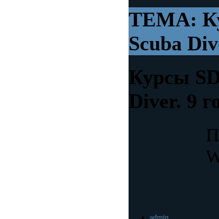
ТЕМА: Ку
Scuba Div
Курсы SD
Diver.
9 г
П
W
admin