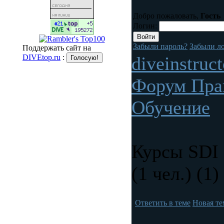
Добро пожаловать,
Гость
Логин:
Забыли пароль?
Забыли л
Поддержать сайт на
DIVEtop.ru
:
diveinstruc
Форум Пра
Обучение
Курсы SDI 
(1 чел.) (1)
Ответить в теме
Новая те