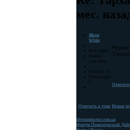
мес. наза
Женя
White
Редкие
Вне сайта
Тархан
Новый
участник
Постов: 13
Репутация:
0
Ответит
Ответить в теме
Новая те
diveinstructor.com.ua
Форум Практический Дай
Фото / Видео