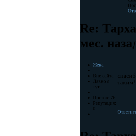
Пос
Отв
Re: Тарх
мес. наза
Жека
спасиб
Вне сайта
Давно я
таким!
тут
Постов: 76
Репутация:
0
Ответит
Re: Тарх