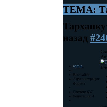
ТЕМА: Та
Тарханку
назад
#24
Св
Ав
admin
Вл
Вне сайта
Администрация
форума
Постов: 637
Репутация: 4
Сам