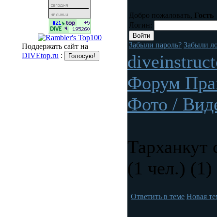
Добро пожаловать,
Гость
Логин:
Забыли пароль?
Забыли л
Поддержать сайт на
DIVEtop.ru
:
diveinstruc
Форум Пра
Фото / Вид
Тарханкут 
(1 чел.) (1)
Ответить в теме
Новая те