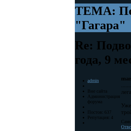
ТЕМА: По
"Гагара"
Re: Подво
года, 9 ме
mar
admin
....
Вне сайта
лег
Администрация
форума
Уже
тро
Постов: 637
Репутация: 4
Само
Отве