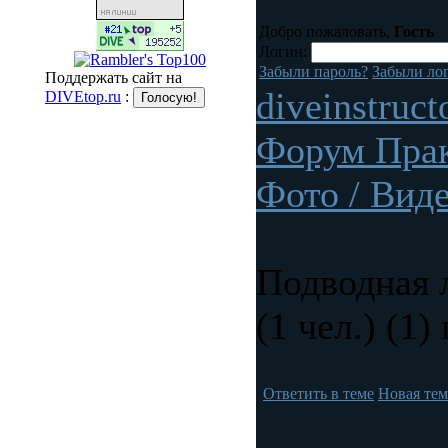
Добро пожаловать,
Гость
Логин:
Забыли пароль?
Забыли ло
Поддержать сайт на
diveinstruct
DIVEtop.ru
:
Форум Прак
Фото / Вид
Подводная 
(1 чел.) (1)
Ответить в теме
Новая тем