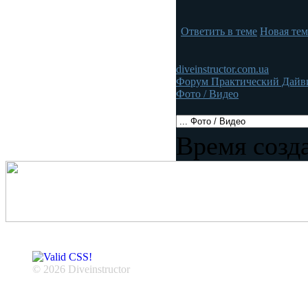
Ответить в теме
Новая тем
diveinstructor.com.ua
Форум Практический Дайв
Фото / Видео
Время созда
© 2026 Diveinstructor