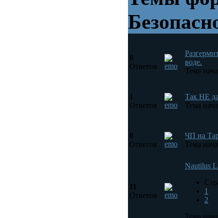
Безопасн
Разгермит
0
воде.
Ответов
Тема нача
1
Так НЕ да
Ответов
Тема нача
0
ЧП на Та
Ответов
Тема нача
Nautilus L
Стр
11
1
Ответов
2
Тема нача