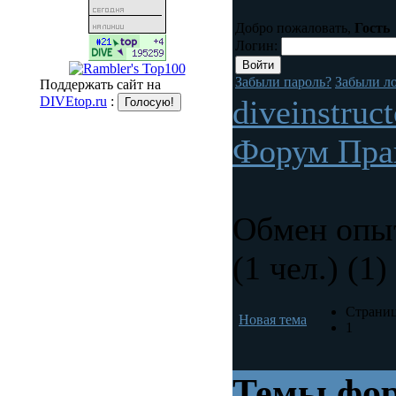
Добро пожаловать,
Гость
Логин:
Забыли пароль?
Забыли л
Поддержать сайт на
DIVEtop.ru
:
diveinstruc
Форум Пра
Обмен опы
(1 чел.) (1)
Страниц
Новая тема
1
Темы фор