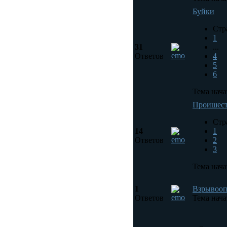
Буйки
Стр
1
31
...
Ответов
4
5
6
Тема нача
Проишес
Стр
14
1
Ответов
2
3
Тема нача
1
Взрывооп
Ответов
Тема нача