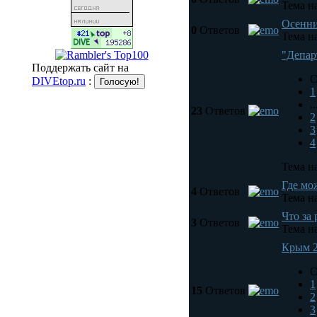
Тема на
Осенни
0
Ответов
Тема на
"Депар
Поддержать сайт на
С
DIVEtop.ru
:
1
..
23
Ответов
2
3
4
Тема на
Где мо
4
Ответов
Тема на
Что за
3
Ответов
Тема на
Крым 
С
1
15
Ответов
2
3