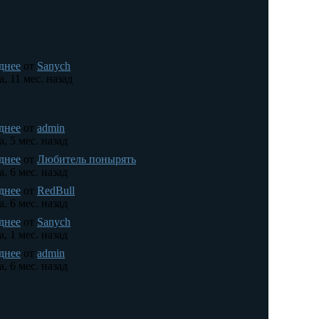
днее
от
Sanych
а, 11 мес. назад
днее
от
admin
а, 5 мес. назад
днее
от
Любитель понырять
а, 6 мес. назад
днее
от
RedBull
а, 6 мес. назад
днее
от
Sanych
а, 1 мес. назад
днее
от
admin
а, 6 мес. назад