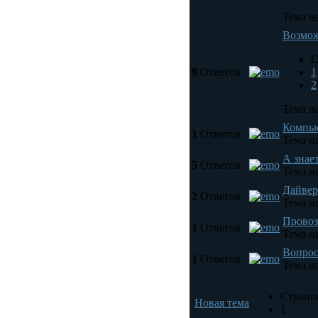
Тема на
Возмож
С
9
Ответов
1
2
Тема на
Компью
1
Ответов
Тема на
А знает
5
Ответов
Тема на
Дайвер
2
Ответов
Тема на
Провоз
1
Ответов
Тема на
Вопрос
1
Ответов
Тема на
Страни
Новая тема
1