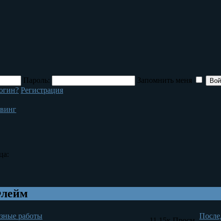
Пароль:
Запомнить меня
огин?
Регистрация
йвинг
ца:
Флейм
зные работы
После
11.15к
Просм.