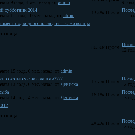
чата 9 года, 4 мес. назад
от
admin
9 года
й субботник 2014
После
13.48к
Просм.
чата 11 года, 10 мес. назад
от
admin
11 год
тамент подводного наследия" - самозванцы
траница:
.
После
86.56к
Просм.
12 год
чата 15 года, 6 мес. назад
от
admin
жно охотится с аквалангам????
После
15.75к
Просм.
чата 13 года, 6 мес. назад
от
Дениска
12 год
 рыба
После
16.18к
Просм.
чата 14 года, 4 мес. назад
от
Дениска
13 год
2012
траница:
После
48.42к
Просм.
13 год