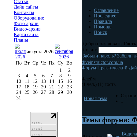
Статьи
Дайв сайты
Оглавление
Контакты
Последнее
Оборудование
Правила
Фото-архив
Помощь
Видео-архив
Поиск
Карта сайта
Планы
Добро пожаловать,
Гость
Логин:
августа 2026
Забыли пароль?
Забыли л
diveinstructor.com.ua
По
Вт
Ср
Че
Пя
Су
Во
Форум Практический Да
1
2
3
4
5
6
7
8
9
Флейм
10
11
12
13
14
15
16
(1 чел.) (1) гость
17
18
19
20
21
22
23
24
25
26
27
28
29
30
Страни
31
Новая тема
1
Темы форума: 
Водола
0
Ответов