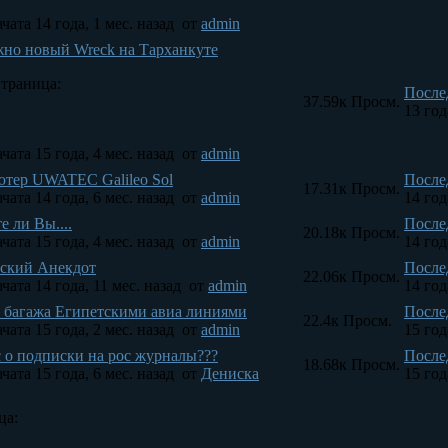
чата 14 года, 1 мес. назад
от
admin
но новый Wreck на Тарханкуте
траница:
После
37.59к
Просм.
13 год
чата 15 года, 4 мес. назад
от
admin
тер UWATEC Galileo Sol
После
17.31к
Просм.
чата 14 года, 6 мес. назад
от
admin
14 год
е ли Вы....
После
20.18к
Просм.
чата 15 года, 4 мес. назад
от
admin
14 год
ский Анекдот
После
22.06к
Просм.
чата 14 года, 11 мес. назад
от
admin
14 год
 багажа Египетскими авиа линиями
После
22.4к
Просм.
чата 15 года, 2 мес. назад
от
admin
15 год
 о подписки на рос журналы???
После
18.68к
Просм.
чата 15 года, 6 мес. назад
от
Дениска
15 год
ца: