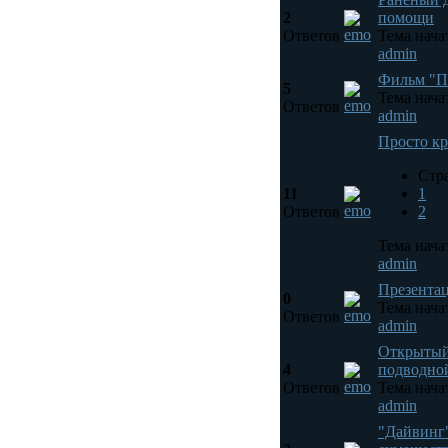
2
помощи
Ответов
Тема нача
admin
Фильм "П
5
Тема нача
Ответов
admin
Просто кр
Стр
11
1
Ответов
2
Тема нача
admin
Презента
0
Тема нача
Ответов
admin
Открытый
4
подводно
Ответов
Тема нача
admin
"Дайвинг"