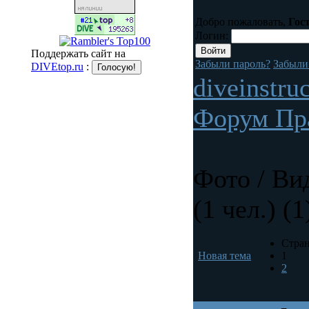
Добро пожаловать,
Гос
Логин:
Поддержать сайт на
Забыли пароль?
Забыли
DIVEtop.ru
:
diveinstru
Форум Пр
Фото / Ви
(1 чел.) (1
Стран
Новая тема
1
2