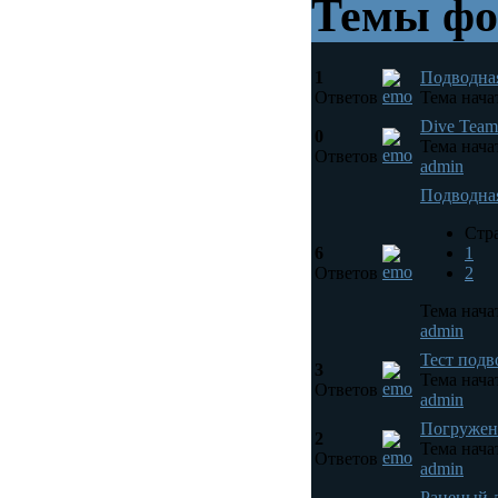
Темы фо
1
Подводная
Ответов
Тема начат
Dive Team
0
Тема начат
Ответов
admin
Подводная
Стр
6
1
Ответов
2
Тема нача
admin
Тест подв
3
Тема нача
Ответов
admin
Погружен
2
Тема нача
Ответов
admin
Раненый д