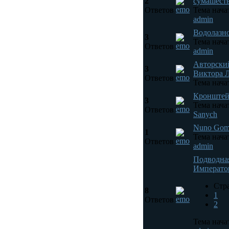
2
сумашест
Ответов
Тема нача
admin
Водолазно
3
Тема нача
Ответов
admin
Авторский
3
Виктора 
Ответов
Тема нача
Кронштей
3
Тема нача
Ответов
Sanych
Nuno Gome
1
Тема нача
Ответов
admin
Подводная
Императо
Стр
8
1
Ответов
2
Тема нача