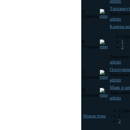
admin
Тарханкут
2
Тема нача
Ответов
admin
Камера-ма
Стр
8
1
Ответов
2
Тема нача
admin
Погружен
1
Тема нача
Ответов
admin
Маяк и ш
5
Тема нача
Ответов
admin
Стран
Новая тема
1
2