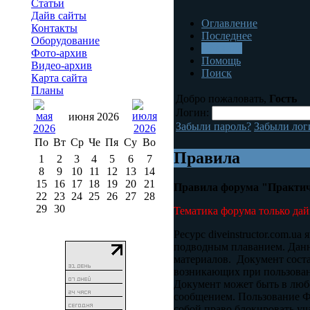
Статьи
Дайв сайты
Оглавление
Контакты
Последнее
Оборудование
Правила
Фото-архив
Помощь
Видео-архив
Поиск
Карта сайта
Планы
Добро пожаловать,
Гость
Логин:
июня 2026
Забыли пароль?
Забыли лог
По
Вт
Ср
Че
Пя
Су
Во
Правила
1
2
3
4
5
6
7
8
9
10
11
12
13
14
15
16
17
18
19
20
21
Правила форума "Практич
22
23
24
25
26
27
28
29
30
Тематика форума только дай
Ресурс diveinstructor.com.
подводным плаванием. Данн
материалов. Документ сост
возникающих при пользован
Документ может быть в люб
сообщением. Пользование Ф
собой право блокировать у