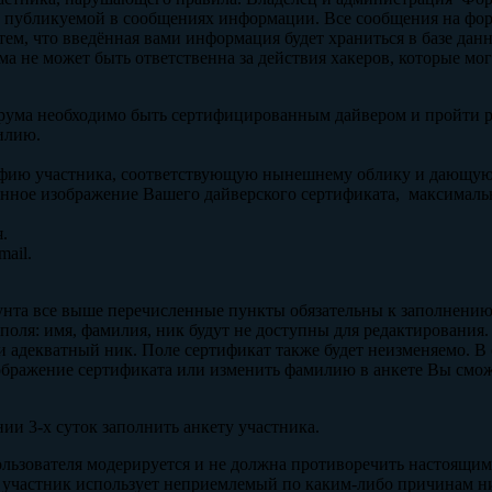
е публикуемой в сообщениях информации. Все сообщения на фор
 тем, что введённая вами информация будет храниться в базе дан
а не может быть ответственна за действия хакеров, которые мо
форума необходимо быть сертифицированным дайвером и пройти р
илию.
рафию участника, соответствующую нынешнему облику и дающую
венное изображение Вашего дайверского сертификата, максималь
.
mail.
унта все выше перечисленные пункты обязательны к заполнению
поля: имя, фамилия, ник будут не доступны для редактирования
 адекватный ник. Поле сертификат также будет неизменяемо. 
ображение сертификата или изменить фамилию в анкете Вы смо
нии 3-х суток заполнить анкету участника.
ользователя модерируется и не должна противоречить настоящим
ии участник использует неприемлемый по каким-либо причинам 