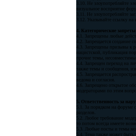
3.10. Не злоупотребляйте 
визуальное восприятие фор
3.11. Не злоупотребляйте з
3.12. Указывайте ссылку н
4. Категорические запреты
4.1. Запрещены любые дейс
4.2. Запрещается создание
4.3. Запрещены призывы к р
нацистской, публикация пор
прочие темы, несовместимы
4.4. Запрещен переход на л
также темы и сообщения, из
4.5. Запрещается распростр
ведома и согласия.
4.6. Запрещено открытое об
модераторами по этим вопро
5. Ответственность за на
5.1. За порядком на форуме
разделов.
5.2. Любое требование моде
то потом всегда имеете воз
5.3. Любые посты и темы мо
5.4. Тема также может быть 