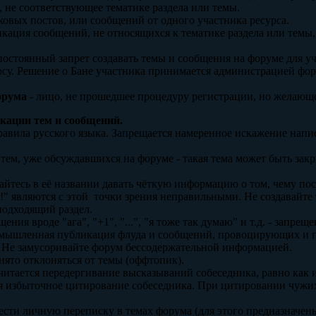
 не соответствующее тематике раздела или темы.
ковых постов, или сообщений от одного участника ресурса.
кация сообщений, не относящихся к тематике раздела или темы,
остоянный запрет создавать темы и сообщения на форуме для у
рсу. Решение о Бане участника принимается администрацией фор
орума
- лицо, не прошедшее процедуру регистрации, но желающ
икации тем и сообщений.
равила русского языка. Запрещается намеренное искажение напис
ь тем, уже обсуждавшихся на форуме - такая тема может быть за
райтесь в её названии давать чёткую информацию о том, чему по
!" являются с этой точки зрения неправильными. Не создавайте 
подходящий раздел.
ия вроде "ага", "+1", "...", "я тоже так думаю" и т.д. - запреще
а умышленная публикация флуда и сообщений, провоцирующих 
. Не замусоривайте форум бессодержательной информацией.
нято отклоняться от темы (оффтопик).
читается передергивание высказываний собеседника, равно как
я избыточное цитирование собеседника. При цитировании чужих
вести личную переписку в темах форума (для этого предназначен