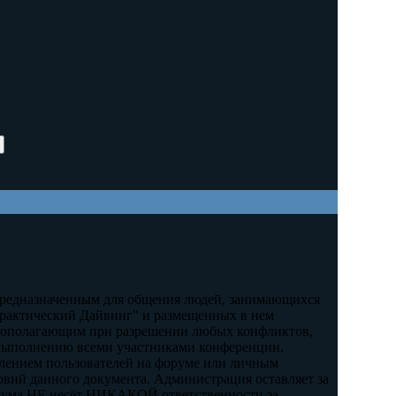
, предназначенным для общения людей, занимающихся
рактический Дайвинг" и размещенных в нем
новополагающим при разрешении любых конфликтов,
 выполнению всеми участниками конференции.
лением пользователей на форуме или личным
овий данного документа. Администрация оставляет за
орума НЕ несёт НИКАКОЙ ответственности за