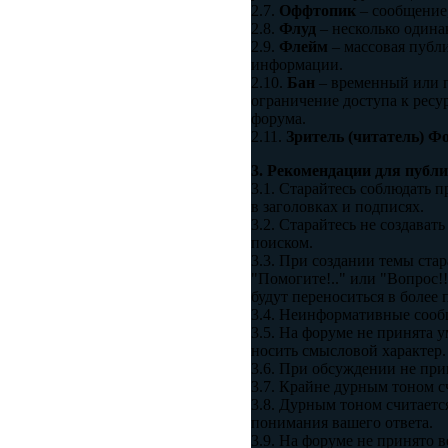
2.7.
Оффтопик
– сообщение,
2.8.
Флуд
– несколько одина
2.9.
Флейм
– массовая публи
информации.
2.10.
Бан
– временный или п
ограничение доступа к ресу
форума.
2.11.
Зритель (читатель) Ф
3. Рекомендации для публ
3.1. Старайтесь соблюдать п
в заголовках и подписях.
3.2. Старайтесь не создават
поиском.
3.3. При создании темы ста
"Помогите!.." или "Вопрос!!
будут переноситься в более 
3.4. Неинформативные сообщен
3.5. На форуме не принят
носить смысловой характер
3.6. При обсуждении не при
3.7. Крайне дурным тоном с
3.8. Дурным тоном считаетс
понимания вашего ответа.
3.9. На форуме не принято 