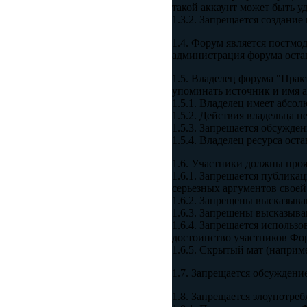
такой аккаунт может быть уд
1.3.2. Запрещается создание
1.4. Форум является постмо
администрация форума оставл
1.5. Владелец форума "Прак
упоминать источник и имя а
1.5.1. Владелец имеет абсо
1.5.2. Действия владельца 
1.5.3. Запрещается обсужде
1.5.4. Владелец ресурса ос
1.6. Участники должны проя
1.6.1. Запрещается публик
серьезных аргументов своей
1.6.2. Запрещены высказыва
1.6.3. Запрещены высказыв
1.6.4. Запрещается использ
достоинство участников Фору
1.6.5. Скрытый мат (наприме
1.7. Запрещается обсуждени
1.8. Запрещается злоупотре