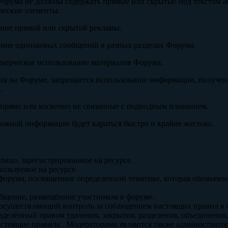
Форума не должны содержать прямые или скрытые под текстом а
ческие элементы.
ение прямой или скрытой рекламы.
ание одинаковых сообщений в разных разделах Форума.
ммерческое использование материалов Форума.
ия на Форуме, запрещается использование информации, получен
.
 прямо или косвенно не связанные с подводным плаванием.
ложной информации будет караться быстро и крайне жестоко.
лицо, зарегистрированное на ресурсе.
ользуемое на ресурсе.
форума, посвященное определенной тематике, которая обозначена
бщение, размещённое участником в форуме.
 осуществляющий контроль за соблюдением настоящих правил в 
аделённый правом удаления, закрытия, разделения, объединения,
стоящие правила . Модераторами являются также администрато