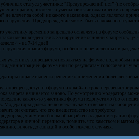
публичных статуса участника: "Предупреждений нет" (не отобра
ушение правил, после чего уменьшается автоматически со врем
" не влечет за собой никакого наказания, однако является прич
ного нарушения. Предупреждение может быть наложено на участ
 что участнику временно запрещено оставлять на форуме сообщен
такой меры воздействия. За нарушение основных запретов, учас
зделе 4 - на 7-14 дней.
го нарушения правил форума, особенно перечисленных в разделах 
аях участнику запрещается появляться на форуме под любым ник
я администрацией форума или по результатам голосования учас
ераторы вправе вынести решение о применении более легкой ме
му запрещен доступ на форум на какой-то срок, перерегистриров
срока запрета начинается заново. По усмотрению модератора може
о поведение какого-то участника форума недопустимо (по отнош
у. Модераторы далеко не во всех случаях отвечают на сообщения
начит, он считает, что его вмешательство не требуется.
 с предупреждением или баном обращайтесь к администрации фо
ератора в личной переписке, помните, что хамством и матом бу
акцию, вплоть до санкций в особо тяжелых случаях.