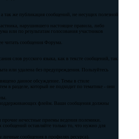
 а так же публикация сообщений, не несущих полезной
частника, нарушившего настоящие правила, либо
ума или по результатам голосования участников
ее читать сообщения Форума.
ания слов русского языка, как в тексте сообщений, так
крыта или удалена без предупреждения. Пользуйтесь
священо данное обсуждение. Темы в стиле
тем в разделе, который не подходит по тематике - они
ны.
и поддерживающих флейм. Ваши сообщения должны
 и прочие нечестные приемы ведения полемики.
 сообщений оставляйте только то, что нужно для
ы личные сообщения в профилях ресурса).