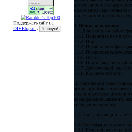
достоверность и содержани
пользователь вы согласны с
лицам, администрация форум
Поддержать сайт на
1. Общие положения.
DIVEtop.ru
:
1.1. Для участия в работе 
1.1.1. Подлинное имя и фам
1.1.2. Ник.
1.1.3. Предоставить фотог
1.1.4. Предоставить качест
1.1.5. Пароль.
1.1.6. Подтверждение пароля
1.1.7. Действующий адрес e-
1.1.8. Код безопасности.
Для активации Вашего акка
активации Вашего аккаунта 
подлинные имя и фамилию и
квалификации, заменить из
сообщение или e-mail.
1.2. После активации в тече
1.3. Информация в анкете п
1.3.1. Если при регистрац