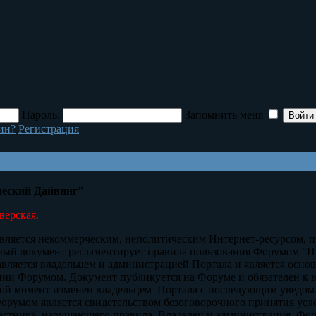
Пароль:
Запомнить меня
ин?
Регистрация
еский Дайвинг"
верская.
ua является некоммерческим, неполитическим Интернет-ресурсом
ый документ регламентирует правила пользования Форумом "П
авляется владельцем и администрацией Портала и является ос
ии Форумом. Документ публикуется на Форуме и обязателен к
ой момент изменен владельцем Портала с последующим уведом
орумом является свидетельством безоговорочного принятия усл
частника, нарушающего правила. Владелец и администрация Ф