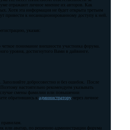
уме отражают личное мнение их авторов. Как
ных. Хотя эта информация не будет открыта третьим
гут привести к несанкционированному доступу к ней.
егистрацию, указав:
 четкое понимание внешности участника форума.
ного уровня, достигнутого Вами в дайвинге.
. Заполняйте добросовестно и без ошибок. После
. Поэтому настоятельно рекомендуем указывать
В случае смены фамилии или повышении
жете обратившись к
администратору
через личное
 правилам.
ник или аватар, по решению администрации форума