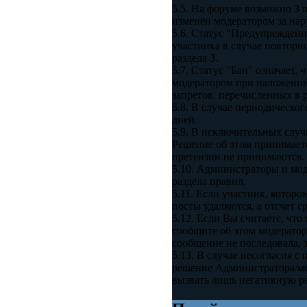
5.5. На форуме возможно 3 
изменён модератором за нар
5.6. Статус "Предупреждение
участника в случае повтор
раздела 3.
5.7. Статус "Бан" означает,
модератором при наложении 
запретов, перечисленных в ра
5.8. В случае периодическо
дней.
5.9. В исключительных случ
Решение об этом принимаетс
претензии не принимаются.
5.10. Администраторы и мод
раздела правил.
5.11. Если участник, которо
посты удаляются, а отсчет 
5.12. Если Вы считаете, чт
сообщите об этом модератор
сообщение не последовала, з
5.13. В случае несогласия
решение Администратора/мод
вызвать лишь негативную ре