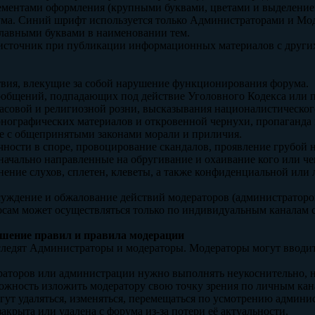
элементами оформления (крупными буквами, цветами и выделени
ума. Синий шрифт используется только Администраторами и Мо
аглавными буквами в наименовании тем.
а источник при публикации информационных материалов с других
твия, влекущие за собой нарушение функционирования форума.
 сообщений, подпадающих под действие Уголовного Кодекса или
асовой и религиозной розни, высказывания националистическог
нографических материалов и откровенной чернухи, пропаганда 
е с общепринятыми законами морали и приличия.
ичности в споре, провоцирование скандалов, проявление грубой н
начально направленные на обругивание и охаивание кого или че
анение слухов, сплетен, клеветы, а также конфиденциальной или
суждение и обжалование действий модераторов (администраторо
сам может осуществляться только по индивидуальным каналам с
рушение правил и правила модерации
 следят Администраторы и модераторы. Модераторы могут вводи
раторов или администрации нужно выполнять неукоснительно, не
можность изложить модератору свою точку зрения по личным кан
гут удаляться, изменяться, перемещаться по усмотрению админи
закрыта или удалена с форума из-за потери её актуальности.