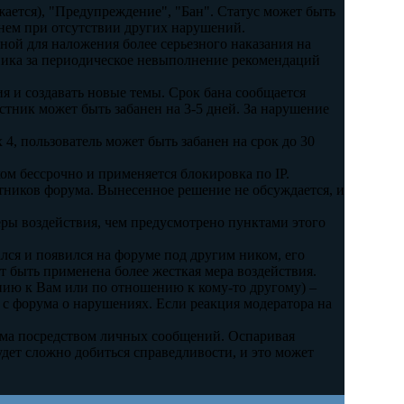
жается), "Предупреждение", "Бан". Статус может быть
енем при отсутствии других нарушений.
иной для наложения более серьезного наказания на
ника за периодическое невыполнение рекомендаций
ия и создавать новые темы. Срок бана сообщается
тник может быть забанен на 3-5 дней. За нарушение
4, пользователь может быть забанен на срок до 30
ом бессрочно и применяется блокировка по IP.
тников форума. Вынесенное решение не обсуждается, и
ры воздействия, чем предусмотрено пунктами этого
ался и появился на форуме под другим ником, его
т быть применена более жесткая мера воздействия.
ению к Вам или по отношению к кому-то другому) –
 с форума о нарушениях. Если реакция модератора на
рума посредством личных сообщений. Оспаривая
дет сложно добиться справедливости, и это может