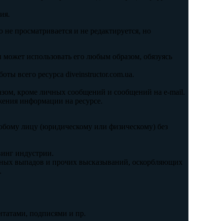
ия.
не просматривается и не редактируется, но
и может использовать его любым образом, обязуясь
ы всего ресурса diveinstructor.com.ua.
зом, кроме личных сообщений и сообщений на e-mail.
ажения информации на ресурсе.
юбому лицу (юридическому или физическому) без
винг индустрии.
льных выпадов и прочих высказываний, оскорбляющих
.
итатами, подписями и пр.