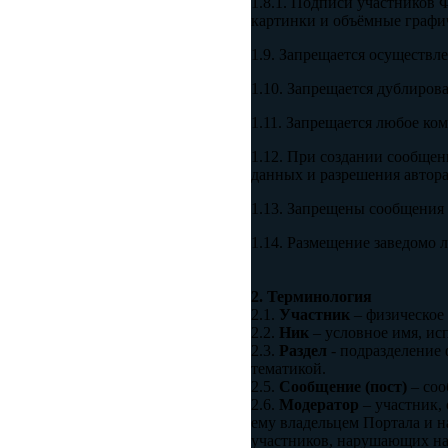
1.8.1. Подписи участников 
картинки и объёмные графи
1.9. Запрещается осуществл
1.10. Запрещается дублиров
1.11. Запрещается любое ко
1.12. При создании сообщен
данных и разрешения автора
1.13. Запрещены сообщения
1.14. Размещение заведомо 
2. Терминология
2.1.
Участник
– физическое 
2.2.
Ник
– условное имя, исп
2.3.
Раздел
- подразделение 
тематикой.
2.5.
Сообщение (пост)
– соо
2.6.
Модератор
– участник,
ему владельцем Портала и н
участников, нарушающих на