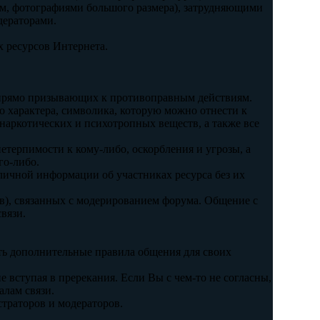
ем, фотографиями большого размера), затрудняющими
дераторами.
 ресурсов Интернета.
 прямо призывающих к противоправным действиям.
о характера, символика, которую можно отнести к
наркотических и психотропных веществ, а также все
етерпимости к кому-либо, оскорбления и угрозы, а
го-либо.
 личной информации об участниках ресурса без их
в), связанных с модерированием форума. Общение с
вязи.
ть дополнительные правила общения для своих
 вступая в пререкания. Если Вы с чем-то не согласны,
алам связи.
страторов и модераторов.