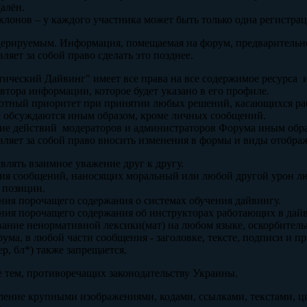
алён.
 клонов – у каждого участника может быть только одна регистрац
дерируемым. Информация, помещаемая на форум, предварительно 
яет за собой право сделать это позднее.
тический Дайвинг" имеет все права на все содержимое ресурса 
втора информации, которое будет указано в его профиле.
лютный приоритет при принятии любых решений, касающихся работ
не обсуждаются иным образом, кроме личных сообщений.
ние действий модераторов и администраторов Форума иным обра
тавляет за собой право вносить изменения в формы и виды отобр
влять взаимное уважение друг к другу.
ация сообщений, наносящих моральный или любой другой урон л
 позиции.
ния порочащего содержания о системах обучения дайвингу.
ания порочащего содержания об инструкторах работающих в дай
ование ненормативной лексики(мат) на любом языке, оскорбите
ма, в любой части сообщения - заголовке, тексте, подписи и пр
р, бл*) также запрещается.
е тем, противоречащих законодательству Украины.
бление крупными изображениями, кодами, ссылками, текстами, ц